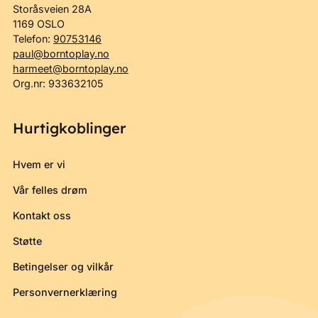
Storåsveien 28A
1169 OSLO
Telefon:
90753146
paul@borntoplay.no
harmeet@borntoplay.no
Org.nr: 933632105
Hurtigkoblinger
Hvem er vi
Vår felles drøm
Kontakt oss
Støtte
Betingelser og vilkår
Personvernerklæring